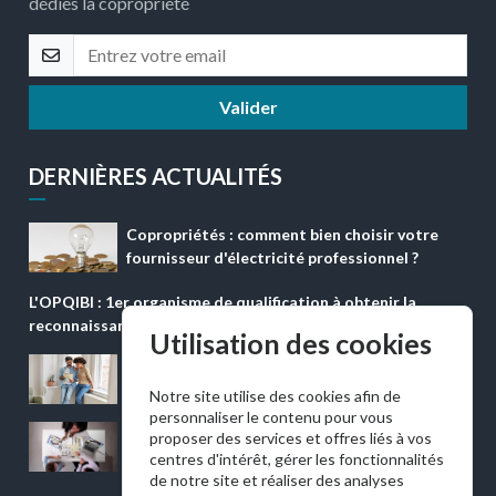
dédiés la copropriété
Valider
DERNIÈRES ACTUALITÉS
Copropriétés : comment bien choisir votre
fournisseur d'électricité professionnel ?
L'OPQIBI : 1er organisme de qualification à obtenir la
reconnaissance ''QUALICONFORM''
Utilisation des cookies
Appartement en copropriété : quelle
assurance de prêt immobilier choisir ?
Notre site utilise des cookies afin de
personnaliser le contenu pour vous
Rénovation énergétique en copropriété :
proposer des services et offres liés à vos
comment financer un projet sans bloquer les
centres d'intérêt, gérer les fonctionnalités
de notre site et réaliser des analyses
décisions ?