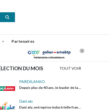
s
Partenaires
ÉLECTION DU MOIS
TOUT VOIR
PAREXLANKO
Depuis plus de 40 ans, le leader de la construction
Dani alu
Dani alu, entreprise industrielle française, conçoit et fabrique des systèmes en aluminium pour protéger toitures, façades et personnes. Des solutions techniques, durables et peu exigeantes en entretien, garantes de qualité et de pérennité.