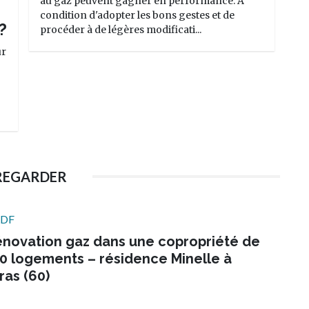
au gaz peuvent gagner en performance. À
condition d'adopter les bons gestes et de
?
procéder à de légères modificati...
ur
REGARDER
DF
novation gaz dans une copropriété de
0 logements – résidence Minelle à
ras (60)