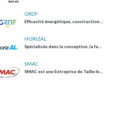
GRDF
Efficacité énergétique, construction bio-climatique
HORIZAL
Spécialisée dans la conception, la fabrication et la commercialisation de garde-corps en aluminium
SMAC
SMAC est une Entreprise de Taille Intermédiaire (ETI) spécialisée dans les travaux de rénovation énergétique, de façade, d'étanchéité et d'entretien maintenance de l'enveloppe du bâtiment via sa structure SMAC ASSISTANCE SERVICE.
Toitures
Copropriétés privées : co
l'obligation et l'importanc
l'entretien des toitures ?