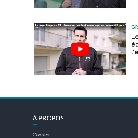
GR
Le
éq
l'
À PROPOS
Contact