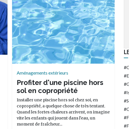
L
C
Aménagements extérieurs
E
Profiter d'une piscine hors
G
sol en copropriété
I
Installer une piscine hors sol chez soi, en
S
copropriété, a quelque chose de très tentant.
C
Quand les fortes chaleurs arrivent, on imagine
F
vite les enfants qui jouent dans l'eau, un
moment de fraîcheur...
F