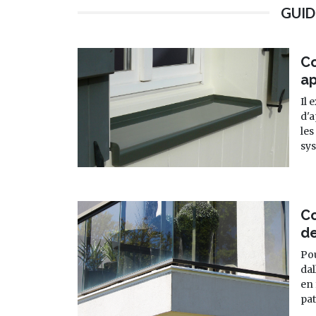
GUID
C
ap
Il 
d'a
les
sys
C
de
Pou
dal
en
pat