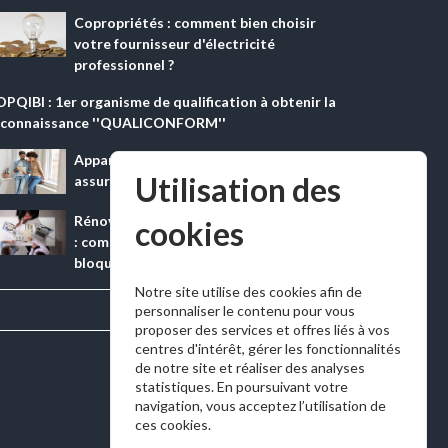
Copropriétés : comment bien choisir
votre fournisseur d'électricité
professionnel ?
OPQIBI : 1er organisme de qualification à obtenir la
econnaissance ''QUALICONFORM''
Appartement en copropriété : quelle
Utilisation des
assurance de prêt immobilier choisir ?
Rénovation énergétique en copropriété
cookies
: comment financer un projet sans
bloquer les décisions ?
Notre site utilise des cookies afin de
Tout voir →
personnaliser le contenu pour vous
proposer des services et offres liés à vos
centres d'intérêt, gérer les fonctionnalités
de notre site et réaliser des analyses
statistiques. En poursuivant votre
navigation, vous acceptez l’utilisation de
ces cookies.