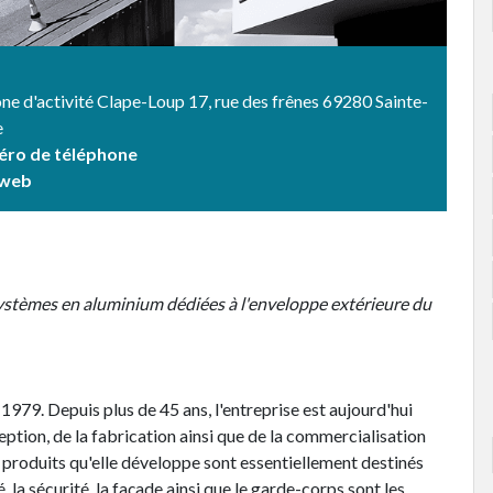
one d'activité Clape-Loup 17, rue des frênes 69280 Sainte-
e
méro de téléphone
e web
systèmes en aluminium dédiées à l'enveloppe extérieure du
n 1979. Depuis plus de 45 ans, l'entreprise est aujourd'hui
ption, de la fabrication ainsi que de la commercialisation
produits qu'elle développe sont essentiellement destinés
, la sécurité, la façade ainsi que le garde-corps sont les