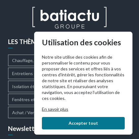
Utilisation des cookies
LES THÈMES DU MOMENT
Notre site utilise des cookies afin de
Chauffage, climatisation
personnaliser le contenu pour vous
proposer des services et offres liés à vos
Entretiens des parties communes
Gestion de l'eau
centres d'intérêt, gérer les fonctionnalités
de notre site et réaliser des analyses
statistiques. En poursuivant votre
Isolation étanchéité
Sécurité
Communiqués
navigation, vous acceptez l’utilisation de
ces cookies.
Fenêtres et baies vitrées
Finance
Assurances
En savoir plus
Achat / Vente d'un bien
Accepter tout
Newsletter