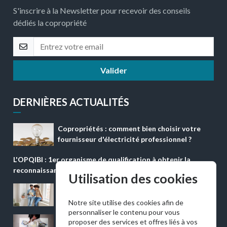
S'inscrire à la Newsletter pour recevoir des conseils
dédiés la copropriété
Valider
DERNIÈRES ACTUALITÉS
Copropriétés : comment bien choisir votre
fournisseur d'électricité professionnel ?
L'OPQIBI : 1er organisme de qualification à obtenir la
reconnaissance ''QUALICONFORM''
Utilisation des cookies
Appartement en copropriété : quelle
assurance de prêt immobilier choisir ?
Notre site utilise des cookies afin de
personnaliser le contenu pour vous
Rénovation énergétique en copropriété :
proposer des services et offres liés à vos