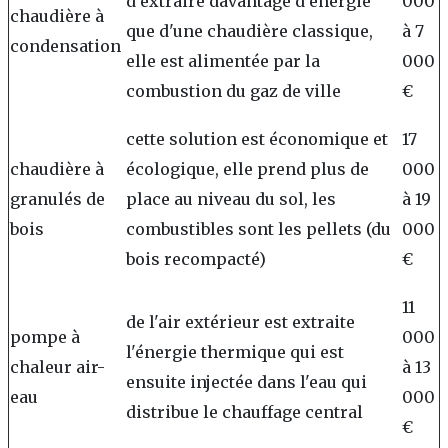
d'extraire davantage d'énergie
000
chaudière à
que d'une chaudière classique,
à 7
condensation
elle est alimentée par la
000
combustion du gaz de ville
€
cette solution est économique et
17
chaudière à
écologique, elle prend plus de
000
granulés de
place au niveau du sol, les
à 19
bois
combustibles sont les pellets (du
000
bois recompacté)
€
11
de l'air extérieur est extraite
pompe à
000
l'énergie thermique qui est
chaleur air-
à 13
ensuite injectée dans l'eau qui
eau
000
distribue le chauffage central
€